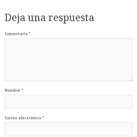
de
Deja una respuesta
entradas
Comentario
*
Nombre
*
Correo electrónico
*