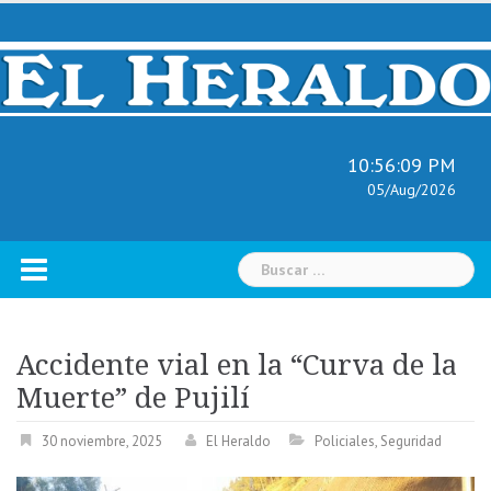
Skip
to
content
10:56:10 PM
05/Aug/2026
Buscar:
Accidente vial en la “Curva de la
Muerte” de Pujilí
30 noviembre, 2025
El Heraldo
Policiales
,
Seguridad