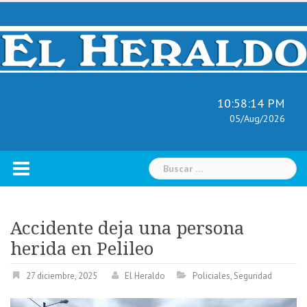
Skip
to
content
10:58:15 PM
05/Aug/2026
Buscar:
Accidente deja una persona
herida en Pelileo
27 diciembre, 2025
El Heraldo
Policiales
,
Seguridad