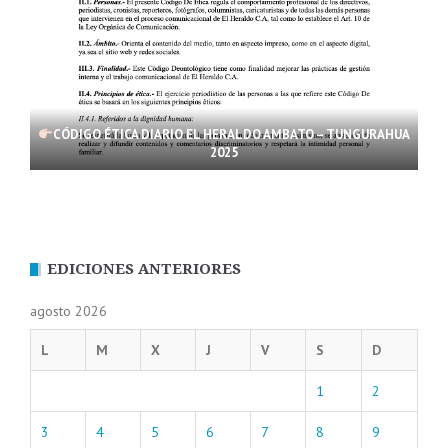
CÓDIGO ÉTICA DIARIO EL HERALDO AMBATO – TUNGURAHUA
2025
EDICIONES ANTERIORES
agosto 2026
L
M
X
J
V
S
D
1
2
3
4
5
6
7
8
9