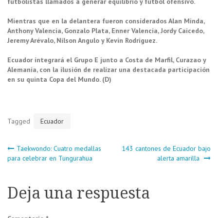
futbolistas llamados a generar equilibrio y fútbol ofensivo.
Mientras que en la delantera fueron considerados Alan Minda,
Anthony Valencia, Gonzalo Plata, Enner Valencia, Jordy Caicedo,
Jeremy Arévalo, Nilson Angulo y Kevin Rodríguez.
Ecuador integrará el Grupo E junto a Costa de Marfil, Curazao y
Alemania, con la ilusión de realizar una destacada participación
en su quinta Copa del Mundo. (D)
Tagged
Ecuador
Navegación
Taekwondo: Cuatro medallas
143 cantones de Ecuador bajo
para celebrar en Tungurahua
alerta amarilla
de
Deja una respuesta
entradas